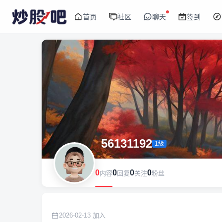
首页
社区
聊天
签到
56131192
1级
0
0
0
0
内容
回复
关注
粉丝
2026-02-13 加入